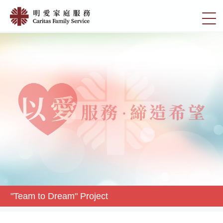
Skip
"Team
to
切
to
main
換
content
Dream"
選
Project
單
|
明
愛
家
庭
服
務
"Team to Dream" Project