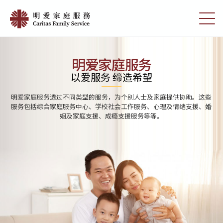
Skip
Home
to
切
|
main
换
content
选
明
单
愛
明爱家庭服务
家
以爱服务 缔造希望
庭
明爱家庭服务透过不同类型的服务，为个别人士及家庭提供协助。这些
服
服务包括综合家庭服务中心、学校社会工作服务、心理及情绪支援、婚
姻及家庭支援、成瘾支援服务等等。
務