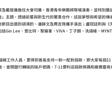
豪及戴祖儀擔任大會司儀，香港青年樂團將現場演奏，並特別邀
者」主題，透過前輩與新生代的驚喜合作，述說夢想與希望的傳
秀節目出道的胡鴻鈞、潘靜文及周吉佩攜手演出；盧冠廷則與《
n Lee、曾比特、黎展峯、VIVA、丁子朗、冼靖峰、MYNT、
0條捐款熱線及接線工作人員，更得到善長支持一對一配對捐款，即大家每
法，查閱銀行轉賬的賬戶號碼、7-11便利店捐款條碼和繳費靈商