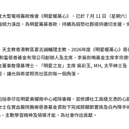
電視籌款晚會《明愛暖萬心》，已於 7 月 11 日（星期六）晚
員傾力演出，為明愛籌募善款，持續為弱勢社群提供適切支援，
天主教香港教區夏志誠輔理主教、2026年度《明愛暖萬心》
、和富慈善基金有限公司創辦人及主席、李吳劍鳴基金主席李宗德博
董事詹偉基博士、「明愛之友」主席 吳彩玉, MH, 太平紳士
塔，讓光與希望照亮社區的每一個角落。
括泰仔在明愛黃耀南中心戒除毒癮，並修讀社工高級文憑的心路歷
女士在寶血醫院醫療慈善基金資助下完成膝關節置換及白內障手
愛心、主動學習精神及領導才能，為社會作出貢獻。