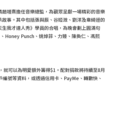
請趙增熹擔任音樂總監，為觀眾呈獻一場精彩的音樂
承故事。其中包括張與辰、谷婭溦、劉洋及韋綺姗的
天生我才達人秀》學員的合唱，為晚會劃上圓滿句
Honey Punch、姚焯菲、力臻、陳奐仁、馮熙
捐$1，就可以為明愛額外籌得$1。配對捐款將持續至8月
戶編號等資料，或透過信用卡、PayMe、轉數快、