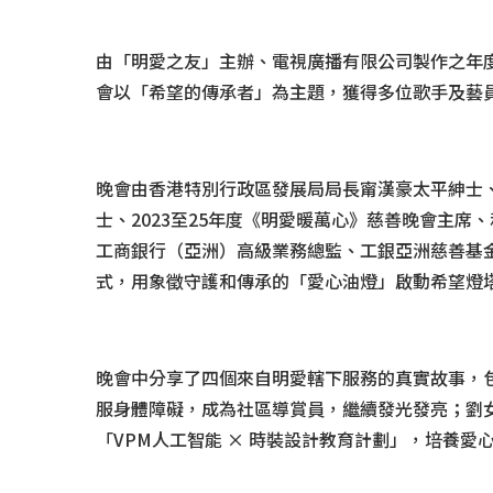
由「明愛之友」主辦、電視廣播有限公司製作之年度大型
會以「希望的傳承者」為主題，獲得多位歌手及藝
晚會由香港特別行政區發展局局長甯漢豪太平紳士、
士、2023至25年度《明愛暖萬心》慈善晚會主席
工商銀行（亞洲）高級業務總監、工銀亞洲慈善基金
式，用象徵守護和傳承的「愛心油燈」啟動希望燈
晚會中分享了四個來自明愛轄下服務的真實故事，包
服身體障礙，成為社區導賞員，繼續發光發亮；劉
「VPM人工智能 × 時裝設計教育計劃」，培養