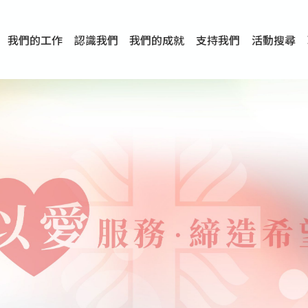
我們的工作
認識我們
我們的成就
支持我們
活動搜尋
項目
資訊
刊物及研究
服務概覽
傳媒報導
文章分享
短片分享
I-FAST模式
服務里程碑
服務宗旨
服務策略
組織架構
組織年報
婚姻及家庭支援服務
愛與性健康支援服務
心理及情緒支援服務
學校社會工作服務
成癮問題支援服務
身心靈培育服務
綜合家庭服務
危機支援服務
創傷支援服務
專業培訓服務
特別服務計劃
男士服務
贊助及合作伙伴
服務數字及成就
專業認證
獎項
香港仔(田灣/薄扶林)
學前單位社會工作服務
中學學校社會工作服務
債務及理財輔導服務
自然家庭計劃 - 比林斯排
「Team 乘夢」– 可
明愛「愛與誠」綜合性教
明愛全人發展培訓中心－
明愛心營站── 關係傷
明愛賽馬會思達計劃 – 
明愛全人發展培訓中心－
明愛賽馬會心泉發展中心
「優悅種子」品格優勢教
明愛朗天 - 共同對抗性侵
商界展關懷
《我願意+》婚姻自學電
恩遇 – 明愛失胎支援服
明愛婚姻體檢手機應用
東頭(黃大仙西南)
捐款支持
企業參與
成為義工
小學學生輔導服務
皇后山下 齊建新區
鳴謝
明愛向晴軒
賽馬會智家樂計劃
個人及家庭輔導服務
婚外情問題支援服務
教友婚前培育活動
飛越愛情輔導服務
天水圍
東荃灣
筲箕灣
屯門
沙田
粉嶺
教友婚姻補禮
婚前培育服務
家事調解服務
家務指導服務
兒童為本遊戲治
情感大學
性治療服務
小耳朵兒童輔
婚姻輔導
親密頻道
臨床心理服
中心活動
專業培訓
特別活動
明愛
明
明