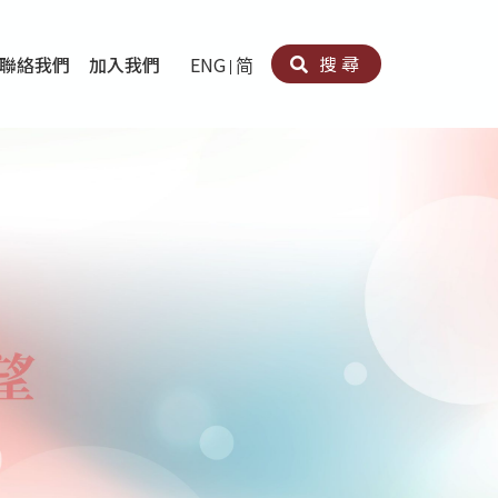
搜尋
聯絡我們
加入我們
ENG
简
卵法®
卡因濫用者或可卡因戒毒康復者及其家人支援計劃
育計劃
心理治療及評估
痛支援計劃
男士社交及情緒支援服務
專業培訓
育
犯服務
子書
務
程式
療服務
導服務
務
黃耀南中心－戒毒支援
愛展晴中心－戒賭支援
愛樂協會－戒毒支援
Search