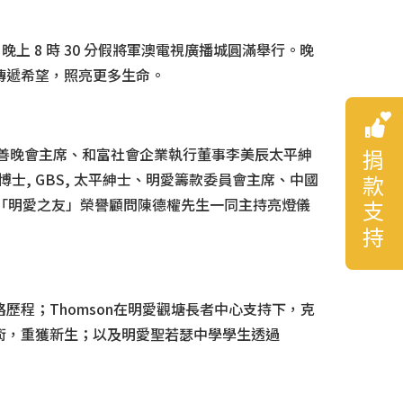
上 8 時 30 分假將軍澳電視廣播城圓滿舉行。晚
傳遞希望，照亮更多生命。
慈善晚會主席、和富社會企業執行董事李美辰太平紳
捐款支持
士, GBS, 太平紳士、明愛籌款委員會主席、中國
及「明愛之友」榮譽顧問陳德權先生一同主持亮燈儀
程；Thomson在明愛觀塘長者中心支持下，克
術，重獲新生；以及明愛聖若瑟中學學生透過