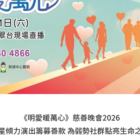
《明愛暖萬心》慈善晚會2026
星傾力演出籌募善款 為弱勢社群點亮生命