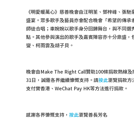
《明愛暖萬心》慈善晚會由汪明荃、鄧梓峰、張馳
盛宴。眾多歌手及藝員亦會配合晚會「希望的傳承
師徒合唱；車婉婉以歌手身分回歸舞台，與不同選
點。其他參與演出的歌手及嘉賓陣容亦十分鼎盛，包括Gi
燮、柯雨霏及胡子貝。
晚會由Make The Right Call贊助10
31日，誠邀各界繼續慷慨支持。請
按此
瀏覽捐款方
支付寶香港、WeChat Pay HK等方法進行捐款。
感謝各界慷慨支持，
按此
瀏覽善長芳名