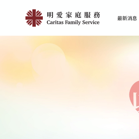
Skip
最
to
最新消息
main
新
家庭服務近期
香港明愛最新
content
消
息
|
明
愛
家
庭
服