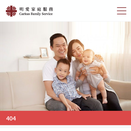
Skip
404
to
切
|
main
換
content
選
明
單
愛
家
庭
服
務
404