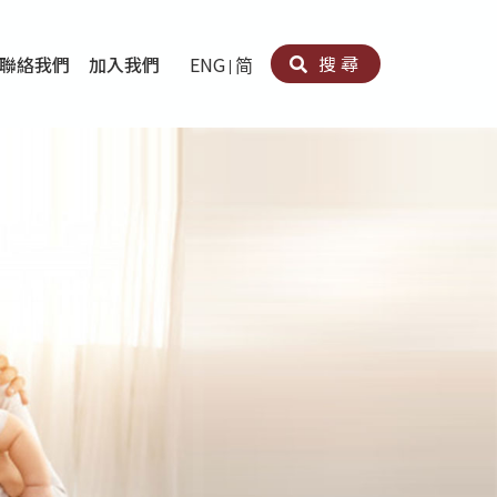
搜尋
聯絡我們
加入我們
ENG
简
卵法®
卡因濫用者或可卡因戒毒康復者及其家人支援計劃
育計劃
心理治療及評估
痛支援計劃
男士社交及情緒支援服務
專業培訓
育
犯服務
子書
務
程式
療服務
導服務
務
黃耀南中心－戒毒支援
愛展晴中心－戒賭支援
愛樂協會－戒毒支援
Search