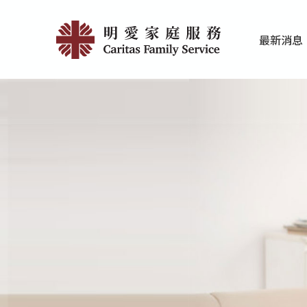
Skip
404
to
最新消息
main
|
家庭服務近期
香港明愛最新
content
明
愛
家
庭
服
務