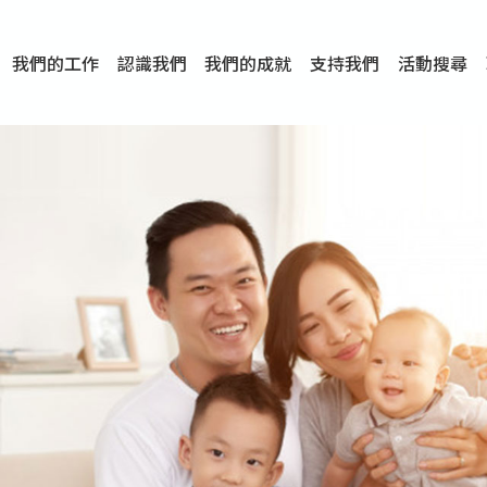
我們的工作
認識我們
我們的成就
支持我們
活動搜尋
項目
資訊
刊物及研究
服務概覽
傳媒報導
文章分享
短片分享
I-FAST模式
服務里程碑
服務宗旨
服務策略
組織架構
組織年報
婚姻及家庭支援服務
愛與性健康支援服務
心理及情緒支援服務
學校社會工作服務
成癮問題支援服務
身心靈培育服務
綜合家庭服務
危機支援服務
創傷支援服務
專業培訓服務
特別服務計劃
男士服務
贊助及合作伙伴
服務數字及成就
專業認證
獎項
香港仔(田灣/薄扶林)
學前單位社會工作服務
中學學校社會工作服務
債務及理財輔導服務
自然家庭計劃 - 比林斯排
「Team 乘夢」– 可
明愛「愛與誠」綜合性教
明愛全人發展培訓中心－
明愛心營站── 關係傷
明愛賽馬會思達計劃 – 
明愛全人發展培訓中心－
明愛賽馬會心泉發展中心
「優悅種子」品格優勢教
明愛朗天 - 共同對抗性侵
商界展關懷
《我願意+》婚姻自學電
恩遇 – 明愛失胎支援服
明愛婚姻體檢手機應用
東頭(黃大仙西南)
捐款支持
企業參與
成為義工
小學學生輔導服務
皇后山下 齊建新區
鳴謝
明愛向晴軒
賽馬會智家樂計劃
個人及家庭輔導服務
婚外情問題支援服務
教友婚前培育活動
飛越愛情輔導服務
天水圍
東荃灣
筲箕灣
屯門
沙田
粉嶺
教友婚姻補禮
婚前培育服務
家事調解服務
家務指導服務
兒童為本遊戲治
情感大學
性治療服務
小耳朵兒童輔
婚姻輔導
親密頻道
臨床心理服
中心活動
專業培訓
特別活動
明愛
明
明