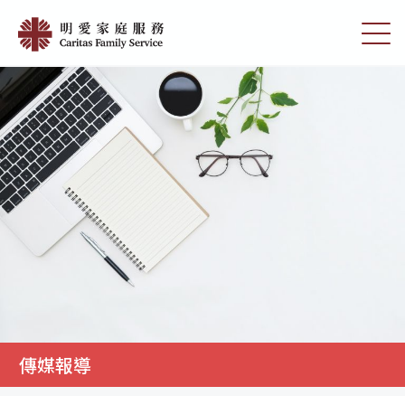
Skip
傳
to
切
媒
main
換
content
選
報
單
導
|
明
愛
家
庭
服
務
傳媒報導