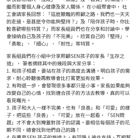
繼而影響個人身心健康及家人關係。 在小組聚會中， 社
工會請家長回想：「這麽艱難的照顧之路，我們也一天天
的走過，是甚麽令你能夠堅持？」及「陪伴孩子時，你比
較喜歡哪些特質？」而家長組員們也在分享和討論中，學
會接納自己及孩子的「不完美」，欣賞自己的「堅持」、
「勇敢」、「細心」、「耐性」等特質。
家長組員們在小組中分享照顧SEN孩子的家長「生存之
道」， 筆者摘錄其中的幾段與大家分享：
1. 和孩子相處，要站在孩子的高度去溝通。明白孩子的需
求，耐心聆聽後再教導會比打罵更加有效果。
2. 有時退一步，會發現很多事都只是小事。家長如果能夠
改變自己的心情，找到適合孩子的方法去教導，真的可以
看見曙光。
3. 孩子和大人一樣不完美，也有「良善」和「可愛」的樣
子，把這些「良善」、「可愛」放在一起看，「SEN問
題」才不會大到掩蓋對孩子的認識。要相信每個孩子的花
期不同，總會找到他們自己的路！
4. 在養育SEN 孩子的旅途上，有同路人彼此支持、互相幫