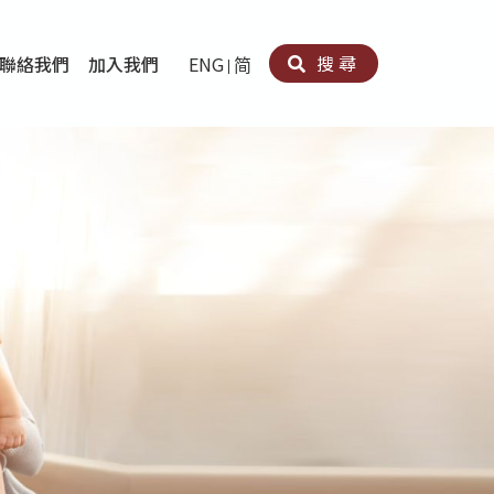
搜尋
聯絡我們
加入我們
ENG
简
卵法®
卡因濫用者或可卡因戒毒康復者及其家人支援計劃
育計劃
心理治療及評估
痛支援計劃
男士社交及情緒支援服務
專業培訓
育
犯服務
子書
務
程式
療服務
導服務
務
黃耀南中心－戒毒支援
愛展晴中心－戒賭支援
愛樂協會－戒毒支援
Search