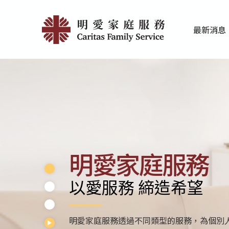
Skip
首
to
最新消息
main
頁
家庭服務近期
香港明愛最新
content
|
明
愛
家
庭
明愛家庭服務
服
以愛服務 締造希望
務
明愛家庭服務透過不同類型的服務，為個別