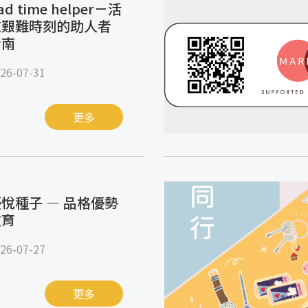
ad time helper－活
在艱難時刻的助人者
指南
26-07-31
更多
悅種子 — 品格優勢
教育
26-07-27
更多