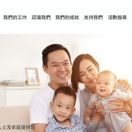
我們的工作
認識我們
我們的成就
支持我們
活動搜尋
項目
資訊
刊物及研究
服務概覽
傳媒報導
文章分享
短片分享
I-FAST模式
服務里程碑
服務宗旨
服務策略
組織架構
組織年報
婚姻及家庭支援服務
愛與性健康支援服務
心理及情緒支援服務
學校社會工作服務
成癮問題支援服務
身心靈培育服務
綜合家庭服務
危機支援服務
創傷支援服務
專業培訓服務
特別服務計劃
男士服務
贊助及合作伙伴
服務數字及成就
專業認證
獎項
香港仔(田灣/薄扶林)
學前單位社會工作服務
中學學校社會工作服務
債務及理財輔導服務
自然家庭計劃 - 比林斯排
「Team 乘夢」– 可
明愛「愛與誠」綜合性教
明愛全人發展培訓中心－
明愛心營站── 關係傷
明愛賽馬會思達計劃 – 
明愛全人發展培訓中心－
明愛賽馬會心泉發展中心
「優悅種子」品格優勢教
明愛朗天 - 共同對抗性侵
商界展關懷
《我願意+》婚姻自學電
恩遇 – 明愛失胎支援服
明愛婚姻體檢手機應用
東頭(黃大仙西南)
捐款支持
企業參與
成為義工
小學學生輔導服務
皇后山下 齊建新區
鳴謝
明愛向晴軒
賽馬會智家樂計劃
個人及家庭輔導服務
婚外情問題支援服務
教友婚前培育活動
飛越愛情輔導服務
天水圍
東荃灣
筲箕灣
屯門
沙田
粉嶺
教友婚姻補禮
婚前培育服務
家事調解服務
家務指導服務
兒童為本遊戲治
情感大學
性治療服務
小耳朵兒童輔
婚姻輔導
親密頻道
臨床心理服
中心活動
專業培訓
特別活動
明愛
明
明
人士及家庭提供協