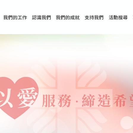
我們的工作
認識我們
我們的成就
支持我們
活動搜尋
項目
資訊
刊物及研究
服務概覽
傳媒報導
文章分享
短片分享
I-FAST模式
服務里程碑
服務宗旨
服務策略
組織架構
組織年報
婚姻及家庭支援服務
愛與性健康支援服務
心理及情緒支援服務
學校社會工作服務
成癮問題支援服務
身心靈培育服務
綜合家庭服務
危機支援服務
創傷支援服務
專業培訓服務
特別服務計劃
男士服務
贊助及合作伙伴
服務數字及成就
專業認證
獎項
香港仔(田灣/薄扶林)
學前單位社會工作服務
中學學校社會工作服務
債務及理財輔導服務
自然家庭計劃 - 比林斯排
「Team 乘夢」– 可
明愛「愛與誠」綜合性教
明愛全人發展培訓中心－
明愛心營站── 關係傷
明愛賽馬會思達計劃 – 
明愛全人發展培訓中心－
明愛賽馬會心泉發展中心
「優悅種子」品格優勢教
明愛朗天 - 共同對抗性侵
商界展關懷
《我願意+》婚姻自學電
恩遇 – 明愛失胎支援服
明愛婚姻體檢手機應用
東頭(黃大仙西南)
捐款支持
企業參與
成為義工
小學學生輔導服務
皇后山下 齊建新區
鳴謝
明愛向晴軒
賽馬會智家樂計劃
個人及家庭輔導服務
婚外情問題支援服務
教友婚前培育活動
飛越愛情輔導服務
天水圍
東荃灣
筲箕灣
屯門
沙田
粉嶺
教友婚姻補禮
婚前培育服務
家事調解服務
家務指導服務
兒童為本遊戲治
情感大學
性治療服務
小耳朵兒童輔
婚姻輔導
親密頻道
臨床心理服
中心活動
專業培訓
特別活動
明愛
明
明