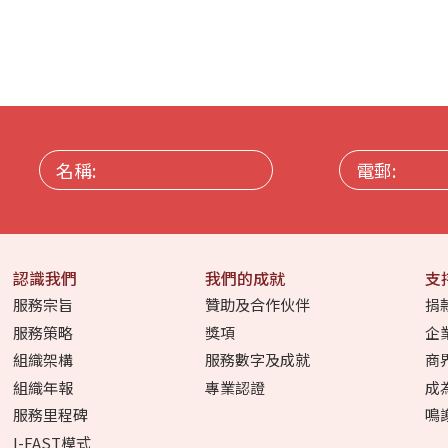
名
電
稱:
郵:
認識我們
我們的成就
支
服務宗旨
贊助及合作伙伴
捐
服務策略
獎項
企
組織架構
服務數字及成就
商
組織年報
專業認證
成
服務里程碑
鳴
I-FAST模式