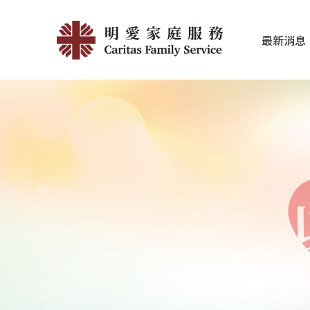
Skip
創
to
最新消息
main
傷
家庭服務近期
香港明愛最新
content
支
援
服
務
|
明
愛
家