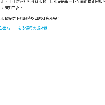
小組、工作坊及社區教育服務，目的是締造一個全面而優質的服
己，得到平安。
庭服務提供下列服務以回應社會所需：
心營站──關係傷痛支援計劃