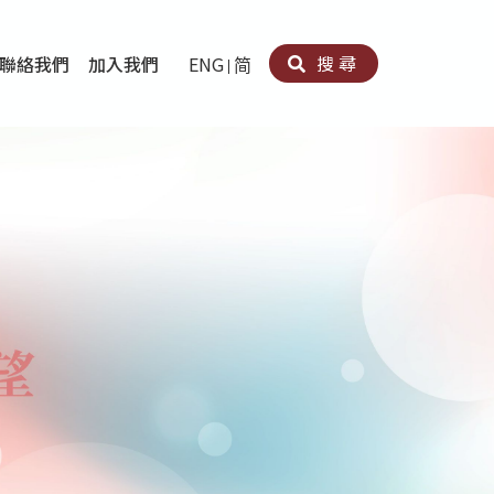
搜尋
聯絡我們
加入我們
ENG
简
卵法®
卡因濫用者或可卡因戒毒康復者及其家人支援計劃
育計劃
心理治療及評估
痛支援計劃
男士社交及情緒支援服務
專業培訓
育
犯服務
子書
務
程式
療服務
導服務
務
黃耀南中心－戒毒支援
愛展晴中心－戒賭支援
愛樂協會－戒毒支援
Search