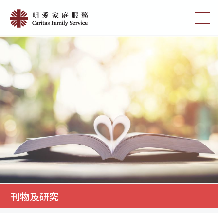
Skip
刊
to
切
物
main
換
content
選
及
單
研
究
|
明
愛
家
庭
服
務
刊物及研究