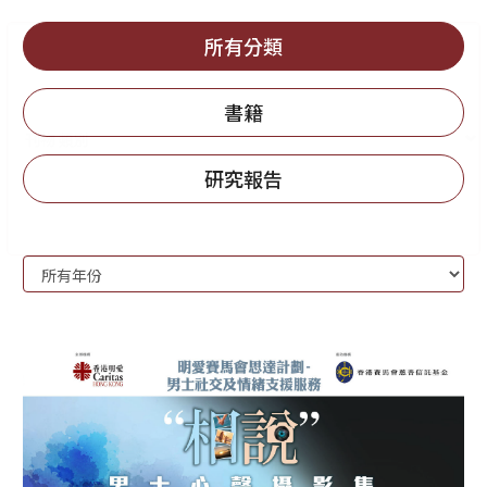
所有分類
書籍
研究報告
刊
Year:
物