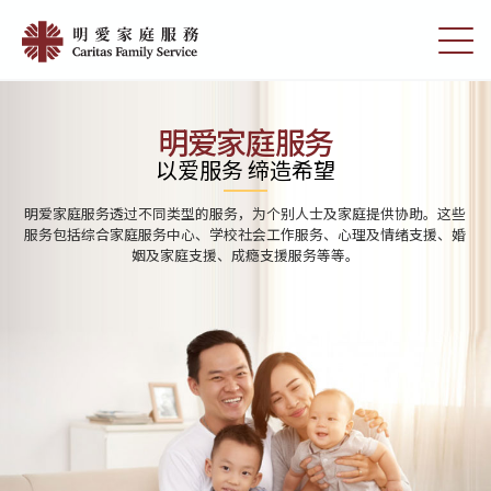
Skip
Home
to
切
|
main
换
content
选
明
单
愛
明爱家庭服务
家
以爱服务 缔造希望
庭
明爱家庭服务透过不同类型的服务，为个别人士及家庭提供协助。这些
服
服务包括综合家庭服务中心、学校社会工作服务、心理及情绪支援、婚
姻及家庭支援、成瘾支援服务等等。
務