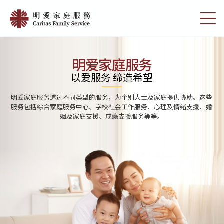
Skip
Home
to
切
|
main
换
content
选
明
单
愛
明爱家庭服务
家
以爱服务 缔造希望
庭
明爱家庭服务透过不同类型的服务，为个别人士及家庭提供协助。这些
服
服务包括综合家庭服务中心、学校社会工作服务、心理及情绪支援、婚
姻及家庭支援、成瘾支援服务等等。
務