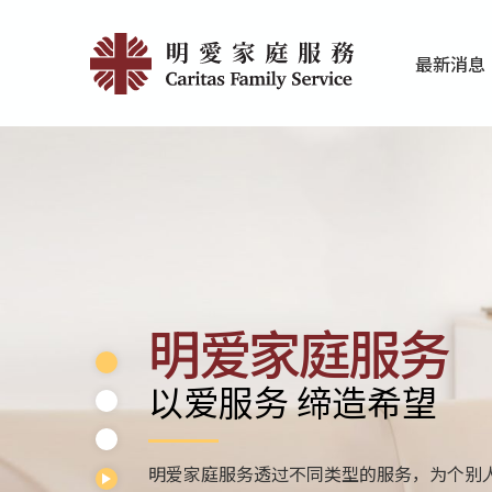
Skip
Home
to
最新消息
main
|
家庭服务近期
香港明爱最新
content
明
愛
家
庭
服
明爱家庭服务
務
以爱服务 缔造希望
明爱家庭服务透过不同类型的服务，为个别