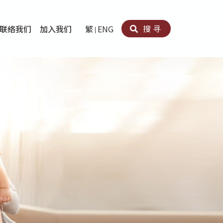
搜寻
联络我们
加入我们
繁
ENG
卵法®
卡因滥用者或可卡因戒毒康復者及其家人支援计划
育计划
心理治疗及评估
痛支援计划
男士社交及情绪支援服务
专业培训
育
犯服务
子书
务
程式
疗服务
导服务
务
黄耀南中心－戒毒支援
爱展晴中心－戒赌支援
爱乐协会－戒毒支援
Search