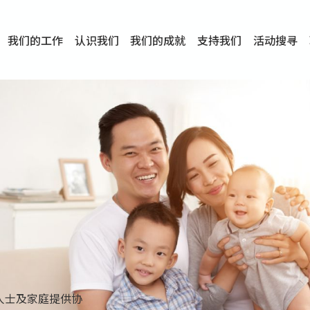
我们的工作
认识我们
我们的成就
支持我们
活动搜寻
项目
资讯
刊物及研究
服务概览
传媒报导
文章分享
短片分享
I-FAST模式
服务里程碑
服务宗旨
服务策略
组织架构
组织年报
婚姻及家庭支援服务
爱与性健康支援服务
心理及情绪支援服务
学校社会工作服务
成瘾问题支援服务
身心灵培育服务
综合家庭服务
危机支援服务
创伤支援服务
专业培训服务
特别服务计划
男士服务
贊助及合作伙伴
服务数字及成就
专业认证
奖项
香港仔(田湾/薄扶林)
学前单位社会工作服务
中学学校社会工作服务
债务及理财辅导服务
自然家庭计划 - 比林斯排
「Team 乘梦」– 可
明爱「爱与诚」综合性教
明爱全人发展培训中心－
明爱心营站── 关係伤
明爱赛马会思达计划 – 
明爱全人发展培训中心－
明爱赛马会心泉发展中心
「优悦种子」品格优势教
明爱朗天 - 共同对抗性侵
商界展关怀
《我愿意+》婚姻自学电
恩遇 – 明爱失胎支援服
明爱婚姻体检手机应用
东头(黄大仙西南)
捐款支持
企业参与
成为义工
小学学生辅导服务
皇后山下 齐建新区
鸣谢
明爱向晴轩
赛马会智家乐计划
个人及家庭辅导服务
婚外情问题支援服务
教友婚前培育活动
飞越爱情辅导服务
天水围
东荃湾
筲箕湾
屯门
沙田
粉岭
教友婚姻补礼
婚前培育服务
家事调解服务
家务指导服务
儿童为本游戏治
情感大学
性治疗服务
小耳朵儿童辅
婚姻辅导
亲密频道
临床心理服
中心活动
专业培训
特别活动
明爱
明
明
人士及家庭提供协