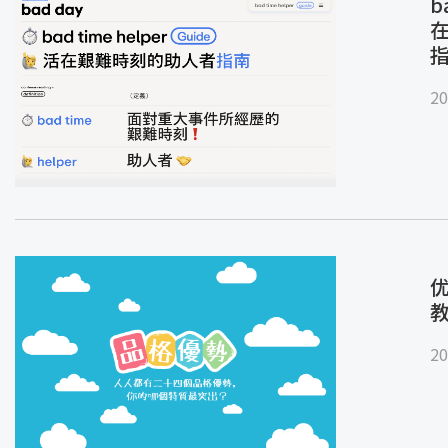
b
20
优
20