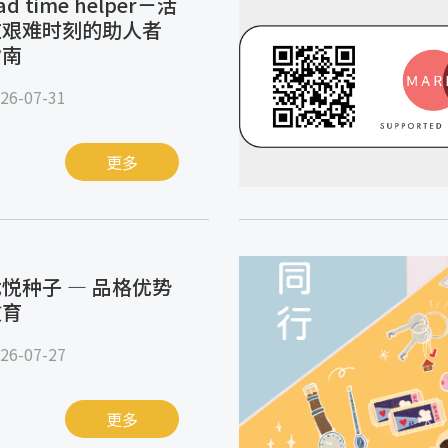
ad time helper－活
在艰难时刻的助人者
指南
26-07-31
更多
悦种子 — 品格优势
教育
26-07-27
更多