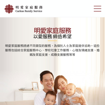
Skip
首
to
切
頁
main
換
content
選
|
單
明
明愛家庭服務
愛
以愛服務 締造希望
家
明愛家庭服務透過不同類型的服務，為個別人士及家庭提供協助。這些
庭
服務包括綜合家庭服務中心、學校社會工作服務、心理及情緒支援、婚
姻及家庭支援、成癮支援服務等等
服
務