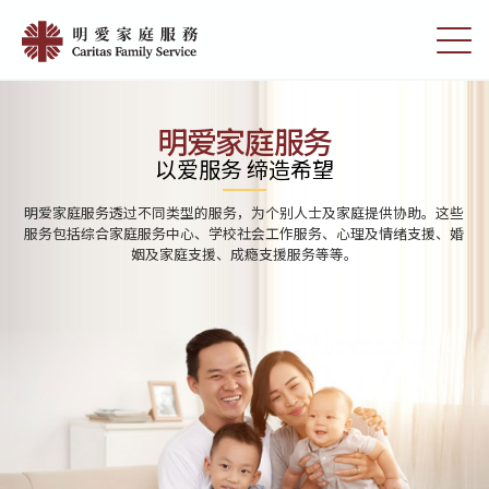
Skip
Home
to
切
|
main
换
content
选
明
单
愛
明爱家庭服务
家
以爱服务 缔造希望
庭
明爱家庭服务透过不同类型的服务，为个别人士及家庭提供协助。这些
服
服务包括综合家庭服务中心、学校社会工作服务、心理及情绪支援、婚
姻及家庭支援、成瘾支援服务等等。
務