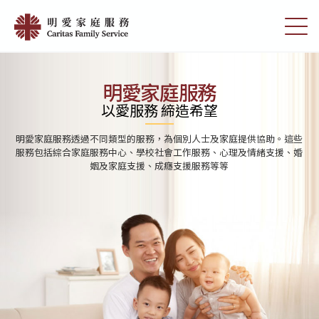
Skip
首
to
切
頁
main
換
content
選
|
單
明
明愛家庭服務
愛
以愛服務 締造希望
家
明愛家庭服務透過不同類型的服務，為個別人士及家庭提供協助。這些
庭
服務包括綜合家庭服務中心、學校社會工作服務、心理及情緒支援、婚
姻及家庭支援、成癮支援服務等等
服
務