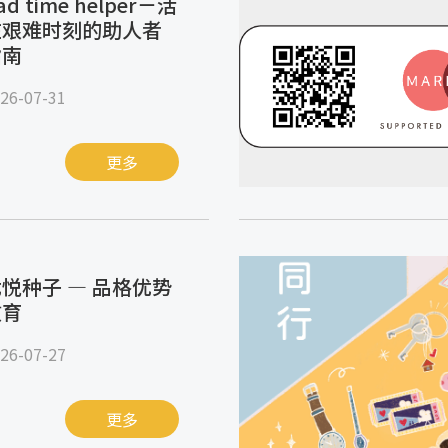
ad time helper－活
在艰难时刻的助人者
指南
26-07-31
更多
悦种子 — 品格优势
教育
26-07-27
更多