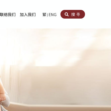
搜寻
联络我们
加入我们
繁
ENG
卵法®
卡因滥用者或可卡因戒毒康復者及其家人支援计划
育计划
心理治疗及评估
痛支援计划
男士社交及情绪支援服务
专业培训
育
犯服务
子书
务
程式
疗服务
导服务
务
黄耀南中心－戒毒支援
爱展晴中心－戒赌支援
爱乐协会－戒毒支援
Search