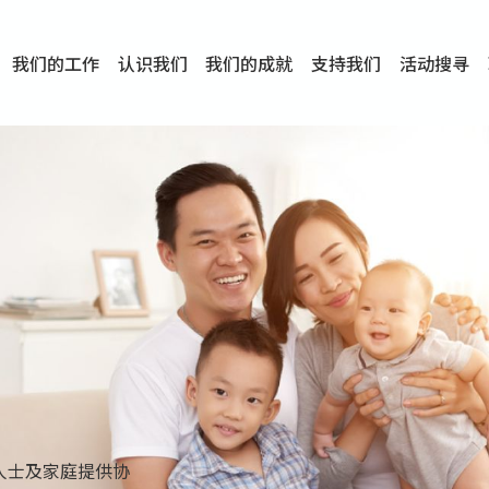
我们的工作
认识我们
我们的成就
支持我们
活动搜寻
项目
资讯
刊物及研究
服务概览
传媒报导
文章分享
短片分享
I-FAST模式
服务里程碑
服务宗旨
服务策略
组织架构
组织年报
婚姻及家庭支援服务
爱与性健康支援服务
心理及情绪支援服务
学校社会工作服务
成瘾问题支援服务
身心灵培育服务
综合家庭服务
危机支援服务
创伤支援服务
专业培训服务
特别服务计划
男士服务
贊助及合作伙伴
服务数字及成就
专业认证
奖项
香港仔(田湾/薄扶林)
学前单位社会工作服务
中学学校社会工作服务
债务及理财辅导服务
自然家庭计划 - 比林斯排
「Team 乘梦」– 可
明爱「爱与诚」综合性教
明爱全人发展培训中心－
明爱心营站── 关係伤
明爱赛马会思达计划 – 
明爱全人发展培训中心－
明爱赛马会心泉发展中心
「优悦种子」品格优势教
明爱朗天 - 共同对抗性侵
商界展关怀
《我愿意+》婚姻自学电
恩遇 – 明爱失胎支援服
明爱婚姻体检手机应用
东头(黄大仙西南)
捐款支持
企业参与
成为义工
小学学生辅导服务
皇后山下 齐建新区
鸣谢
明爱向晴轩
赛马会智家乐计划
个人及家庭辅导服务
婚外情问题支援服务
教友婚前培育活动
飞越爱情辅导服务
天水围
东荃湾
筲箕湾
屯门
沙田
粉岭
教友婚姻补礼
婚前培育服务
家事调解服务
家务指导服务
儿童为本游戏治
情感大学
性治疗服务
小耳朵儿童辅
婚姻辅导
亲密频道
临床心理服
中心活动
专业培训
特别活动
明爱
明
明
人士及家庭提供协