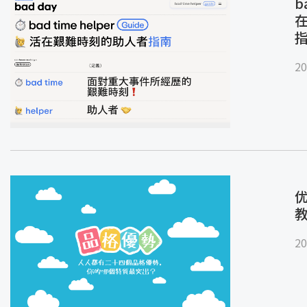
b
20
优
20