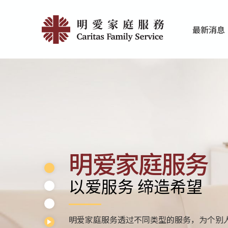
Skip
Home
to
最新消息
main
|
家庭服务近期
香港明爱最新
content
明
愛
家
庭
服
明爱家庭服务
務
以爱服务 缔造希望
明爱家庭服务透过不同类型的服务，为个别