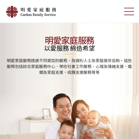
Skip
首
to
切
頁
main
換
content
選
|
單
明
明愛家庭服務
愛
以愛服務 締造希望
家
明愛家庭服務透過不同類型的服務，為個別人士及家庭提供協助。這些
庭
服務包括綜合家庭服務中心、學校社會工作服務、心理及情緒支援、婚
姻及家庭支援、成癮支援服務等等
服
務