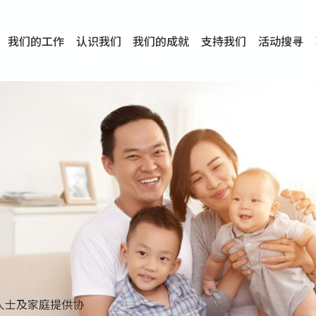
我们的工作
认识我们
我们的成就
支持我们
活动搜寻
项目
资讯
刊物及研究
服务概览
传媒报导
文章分享
短片分享
I-FAST模式
服务里程碑
服务宗旨
服务策略
组织架构
组织年报
婚姻及家庭支援服务
爱与性健康支援服务
心理及情绪支援服务
学校社会工作服务
成瘾问题支援服务
身心灵培育服务
综合家庭服务
危机支援服务
创伤支援服务
专业培训服务
特别服务计划
男士服务
贊助及合作伙伴
服务数字及成就
专业认证
奖项
香港仔(田湾/薄扶林)
学前单位社会工作服务
中学学校社会工作服务
债务及理财辅导服务
自然家庭计划 - 比林斯排
「Team 乘梦」– 可
明爱「爱与诚」综合性教
明爱全人发展培训中心－
明爱心营站── 关係伤
明爱赛马会思达计划 – 
明爱全人发展培训中心－
明爱赛马会心泉发展中心
「优悦种子」品格优势教
明爱朗天 - 共同对抗性侵
商界展关怀
《我愿意+》婚姻自学电
恩遇 – 明爱失胎支援服
明爱婚姻体检手机应用
东头(黄大仙西南)
捐款支持
企业参与
成为义工
小学学生辅导服务
皇后山下 齐建新区
鸣谢
明爱向晴轩
赛马会智家乐计划
个人及家庭辅导服务
婚外情问题支援服务
教友婚前培育活动
飞越爱情辅导服务
天水围
东荃湾
筲箕湾
屯门
沙田
粉岭
教友婚姻补礼
婚前培育服务
家事调解服务
家务指导服务
儿童为本游戏治
情感大学
性治疗服务
小耳朵儿童辅
婚姻辅导
亲密频道
临床心理服
中心活动
专业培训
特别活动
明爱
明
明
人士及家庭提供协