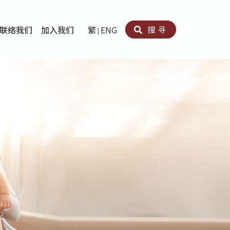
搜寻
联络我们
加入我们
繁
ENG
卵法®
卡因滥用者或可卡因戒毒康復者及其家人支援计划
育计划
心理治疗及评估
痛支援计划
男士社交及情绪支援服务
专业培训
育
犯服务
子书
务
程式
疗服务
导服务
务
黄耀南中心－戒毒支援
爱展晴中心－戒赌支援
爱乐协会－戒毒支援
Search