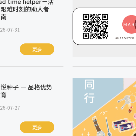
ad time helper－活
在艰难时刻的助人者
指南
26-07-31
更多
悦种子 — 品格优势
教育
26-07-27
更多