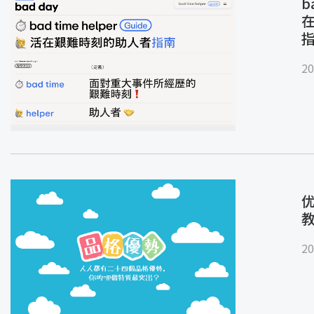
b
20
优
20