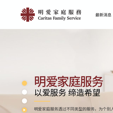
Skip
Home
to
最新消息
main
|
家庭服务近期
香港明爱最新
content
明
愛
家
庭
服
明爱家庭服务
務
以爱服务 缔造希望
明爱家庭服务透过不同类型的服务，为个别