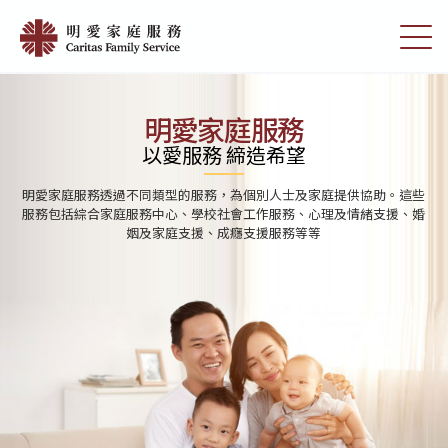
Skip
首
to
切
頁
main
換
content
選
|
單
明
明愛家庭服務
愛
以愛服務 締造希望
家
明愛家庭服務透過不同類型的服務，為個別人士及家庭提供協助。這些
庭
服務包括綜合家庭服務中心、學校社會工作服務、心理及情緒支援、婚
姻及家庭支援、成癮支援服務等等
服
務