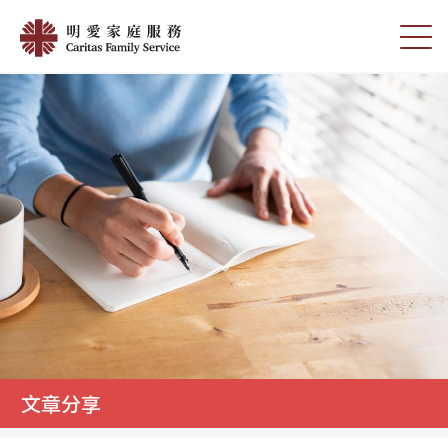
Skip
明
to
切
愛
main
换
content
选
家
单
庭
服
務
文章分享