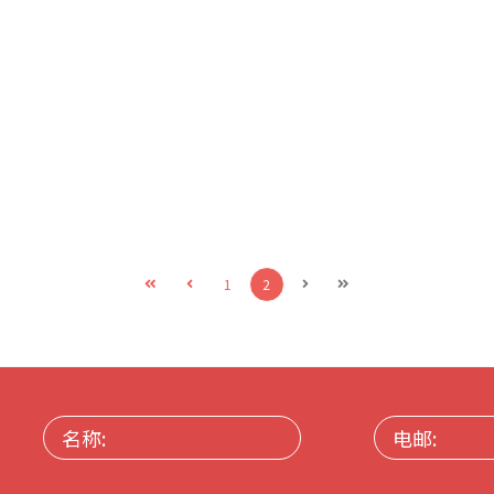
1
2
名
电
称:
邮: