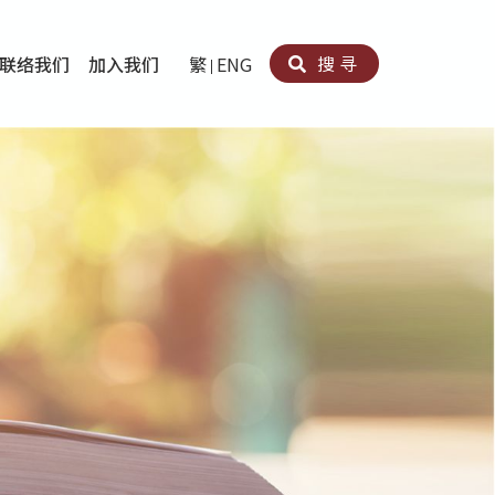
搜寻
联络我们
加入我们
繁
ENG
卵法®
卡因滥用者或可卡因戒毒康復者及其家人支援计划
育计划
心理治疗及评估
痛支援计划
男士社交及情绪支援服务
专业培训
育
犯服务
子书
务
程式
疗服务
导服务
务
黄耀南中心－戒毒支援
爱展晴中心－戒赌支援
爱乐协会－戒毒支援
Search