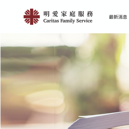
Skip
明
to
最新消息
main
愛
家庭服务近期
香港明爱最新
content
家
庭
服
務