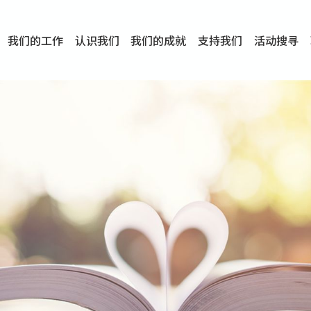
我们的工作
认识我们
我们的成就
支持我们
活动搜寻
项目
资讯
刊物及研究
服务概览
传媒报导
文章分享
短片分享
I-FAST模式
服务里程碑
服务宗旨
服务策略
组织架构
组织年报
婚姻及家庭支援服务
爱与性健康支援服务
心理及情绪支援服务
学校社会工作服务
成瘾问题支援服务
身心灵培育服务
综合家庭服务
危机支援服务
创伤支援服务
专业培训服务
特别服务计划
男士服务
贊助及合作伙伴
服务数字及成就
专业认证
奖项
香港仔(田湾/薄扶林)
学前单位社会工作服务
中学学校社会工作服务
债务及理财辅导服务
自然家庭计划 - 比林斯排
「Team 乘梦」– 可
明爱「爱与诚」综合性教
明爱全人发展培训中心－
明爱心营站── 关係伤
明爱赛马会思达计划 – 
明爱全人发展培训中心－
明爱赛马会心泉发展中心
「优悦种子」品格优势教
明爱朗天 - 共同对抗性侵
商界展关怀
《我愿意+》婚姻自学电
恩遇 – 明爱失胎支援服
明爱婚姻体检手机应用
东头(黄大仙西南)
捐款支持
企业参与
成为义工
小学学生辅导服务
皇后山下 齐建新区
鸣谢
明爱向晴轩
赛马会智家乐计划
个人及家庭辅导服务
婚外情问题支援服务
教友婚前培育活动
飞越爱情辅导服务
天水围
东荃湾
筲箕湾
屯门
沙田
粉岭
教友婚姻补礼
婚前培育服务
家事调解服务
家务指导服务
儿童为本游戏治
情感大学
性治疗服务
小耳朵儿童辅
婚姻辅导
亲密频道
临床心理服
中心活动
专业培训
特别活动
明爱
明
明