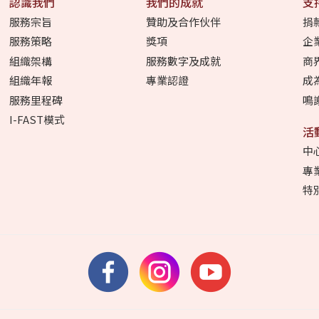
認識我們
我們的成就
支
服務宗旨
贊助及合作伙伴
捐
服務策略
獎項
企
組織架構
服務數字及成就
商
組織年報
專業認證
成
服務里程碑
鳴
I-FAST模式
活
中
專
特