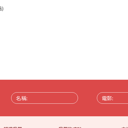
)
名
電
稱:
郵: