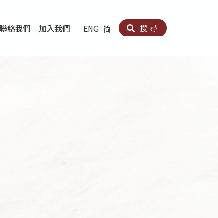
搜尋
聯絡我們
加入我們
ENG
简
卵法®
卡因濫用者或可卡因戒毒康復者及其家人支援計劃
育計劃
心理治療及評估
痛支援計劃
男士社交及情緒支援服務
專業培訓
育
犯服務
子書
務
程式
療服務
導服務
務
黃耀南中心－戒毒支援
愛展晴中心－戒賭支援
愛樂協會－戒毒支援
Search