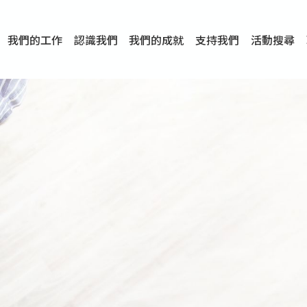
我們的工作
認識我們
我們的成就
支持我們
活動搜尋
項目
資訊
刊物及研究
服務概覽
傳媒報導
文章分享
短片分享
I-FAST模式
服務里程碑
服務宗旨
服務策略
組織架構
組織年報
婚姻及家庭支援服務
愛與性健康支援服務
心理及情緒支援服務
學校社會工作服務
成癮問題支援服務
身心靈培育服務
綜合家庭服務
危機支援服務
創傷支援服務
專業培訓服務
特別服務計劃
男士服務
贊助及合作伙伴
服務數字及成就
專業認證
獎項
香港仔(田灣/薄扶林)
學前單位社會工作服務
中學學校社會工作服務
債務及理財輔導服務
自然家庭計劃 - 比林斯排
「Team 乘夢」– 可
明愛「愛與誠」綜合性教
明愛全人發展培訓中心－
明愛心營站── 關係傷
明愛賽馬會思達計劃 – 
明愛全人發展培訓中心－
明愛賽馬會心泉發展中心
「優悅種子」品格優勢教
明愛朗天 - 共同對抗性侵
商界展關懷
《我願意+》婚姻自學電
恩遇 – 明愛失胎支援服
明愛婚姻體檢手機應用
東頭(黃大仙西南)
捐款支持
企業參與
成為義工
小學學生輔導服務
皇后山下 齊建新區
鳴謝
明愛向晴軒
賽馬會智家樂計劃
個人及家庭輔導服務
婚外情問題支援服務
教友婚前培育活動
飛越愛情輔導服務
天水圍
東荃灣
筲箕灣
屯門
沙田
粉嶺
教友婚姻補禮
婚前培育服務
家事調解服務
家務指導服務
兒童為本遊戲治
情感大學
性治療服務
小耳朵兒童輔
婚姻輔導
親密頻道
臨床心理服
中心活動
專業培訓
特別活動
明愛
明
明