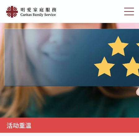
Skip
活
to
切
动
main
换
content
选
重
单
温
|
明
愛
家
庭
服
務
活动重温