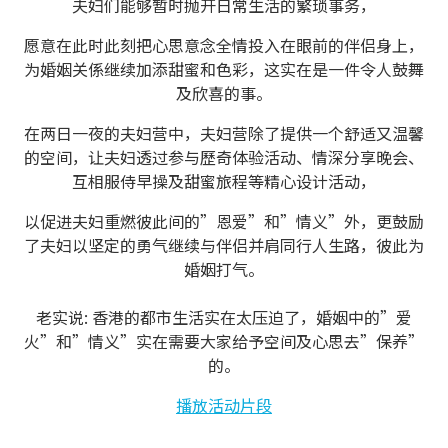
夫妇们能够暂时抛开日常生活的繁琐事务，
愿意在此时此刻把心思意念全情投入在眼前的伴侣身上，
为婚姻关係继续加添甜蜜和色彩，这实在是一件令人鼓舞
及欣喜的事。
在两日一夜的夫妇营中，夫妇营除了提供一个舒适又温馨
的空间，让夫妇透过参与歷奇体验活动、情深分享晚会、
互相服侍早操及甜蜜旅程等精心设计活动，
以促进夫妇重燃彼此间的”恩爱”和”情义”外，更鼓励
了夫妇以坚定的勇气继续与伴侣并肩同行人生路，彼此为
婚姻打气。
老实说: 香港的都市生活实在太压迫了，婚姻中的”爱
火”和”情义”实在需要大家给予空间及心思去”保养”
的。
播放活动片段