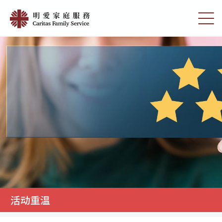
Skip
活
to
切
动
main
换
content
选
重
单
温
|
明
愛
家
庭
服
務
活动重温