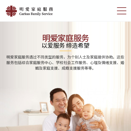
Skip
Home
to
切
|
main
换
content
选
明
单
愛
明爱家庭服务
家
以爱服务 缔造希望
庭
明爱家庭服务透过不同类型的服务，为个别人士及家庭提供协助。这些
服
服务包括综合家庭服务中心、学校社会工作服务、心理及情绪支援、婚
姻及家庭支援、成瘾支援服务等等。
務