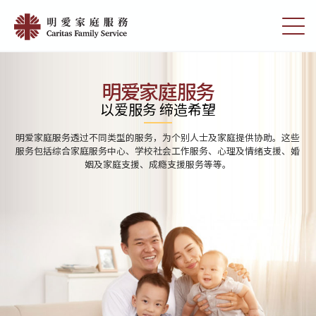
Skip
Home
to
切
|
main
换
content
选
明
单
愛
明爱家庭服务
家
以爱服务 缔造希望
庭
明爱家庭服务透过不同类型的服务，为个别人士及家庭提供协助。这些
服
服务包括综合家庭服务中心、学校社会工作服务、心理及情绪支援、婚
姻及家庭支援、成瘾支援服务等等。
務