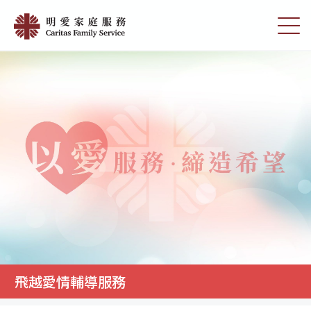
Skip
飛
to
切
越
main
換
content
選
愛
單
情
輔
導
服
務
|
明
愛
家
庭
飛越愛情輔導服務
服