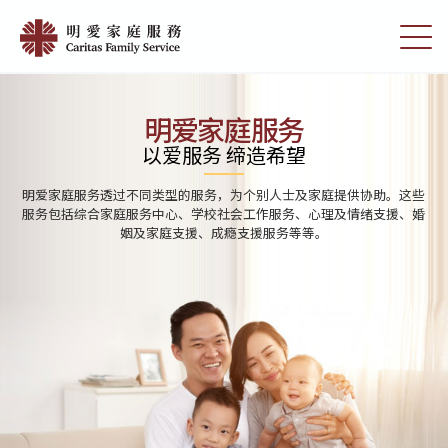
Skip
Home
to
切
|
main
换
content
选
明
单
愛
明爱家庭服务
家
以爱服务 缔造希望
庭
明爱家庭服务透过不同类型的服务，为个别人士及家庭提供协助。这些
服
服务包括综合家庭服务中心、学校社会工作服务、心理及情绪支援、婚
姻及家庭支援、成瘾支援服务等等。
務