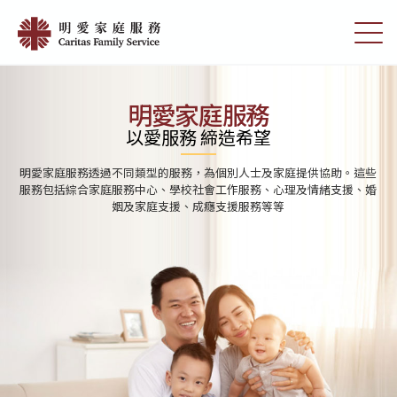
Skip
首
to
切
頁
main
換
content
選
|
單
明
明愛家庭服務
愛
以愛服務 締造希望
家
明愛家庭服務透過不同類型的服務，為個別人士及家庭提供協助。這些
庭
服務包括綜合家庭服務中心、學校社會工作服務、心理及情緒支援、婚
姻及家庭支援、成癮支援服務等等
服
務