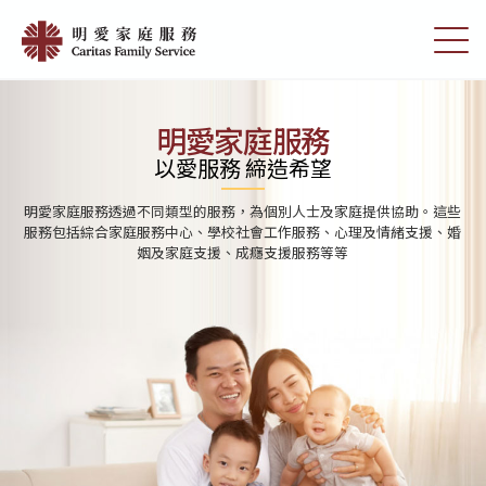
Skip
首
to
切
頁
main
換
content
選
|
單
明
明愛家庭服務
愛
以愛服務 締造希望
家
明愛家庭服務透過不同類型的服務，為個別人士及家庭提供協助。這些
庭
服務包括綜合家庭服務中心、學校社會工作服務、心理及情緒支援、婚
姻及家庭支援、成癮支援服務等等
服
務