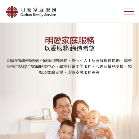
Skip
首
to
切
頁
main
換
content
選
|
單
明
明愛家庭服務
愛
以愛服務 締造希望
家
明愛家庭服務分別為學前單位、小學及中學提供學校社會工作服務。透
庭
過與學校及家庭的合作，協助學生發展潛能，建立積極人生觀及提高解
決問題的能力
服
務