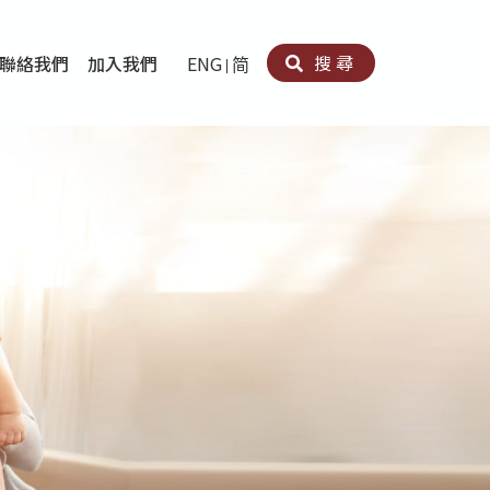
搜尋
聯絡我們
加入我們
ENG
简
卵法®
卡因濫用者或可卡因戒毒康復者及其家人支援計劃
育計劃
心理治療及評估
痛支援計劃
男士社交及情緒支援服務
專業培訓
育
犯服務
子書
務
程式
療服務
導服務
務
黃耀南中心－戒毒支援
愛展晴中心－戒賭支援
愛樂協會－戒毒支援
Search