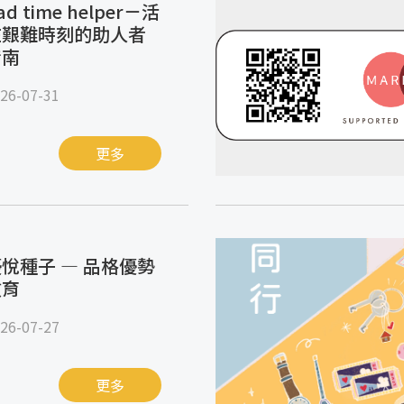
ad time helper－活
在艱難時刻的助人者
指南
26-07-31
更多
悅種子 — 品格優勢
教育
26-07-27
更多