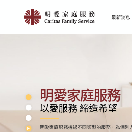
Skip
首
to
最新消息
main
頁
家庭服務近期
香港明愛最新
content
|
明
愛
家
庭
明愛家庭服務
服
以愛服務 締造希望
務
明愛家庭服務透過不同類型的服務，為個別