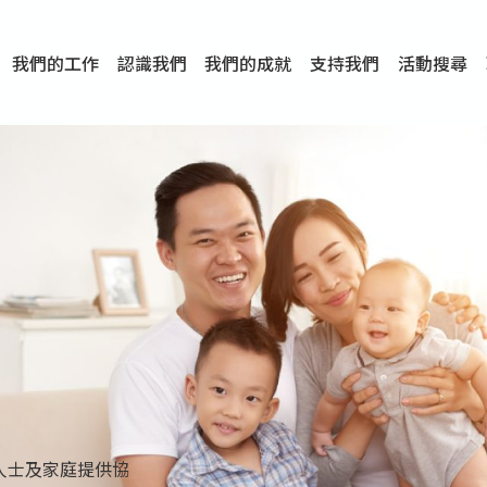
我們的工作
認識我們
我們的成就
支持我們
活動搜尋
項目
資訊
刊物及研究
服務概覽
傳媒報導
文章分享
短片分享
I-FAST模式
服務里程碑
服務宗旨
服務策略
組織架構
組織年報
婚姻及家庭支援服務
愛與性健康支援服務
心理及情緒支援服務
學校社會工作服務
成癮問題支援服務
身心靈培育服務
綜合家庭服務
危機支援服務
創傷支援服務
專業培訓服務
特別服務計劃
男士服務
贊助及合作伙伴
服務數字及成就
專業認證
獎項
香港仔(田灣/薄扶林)
學前單位社會工作服務
中學學校社會工作服務
債務及理財輔導服務
自然家庭計劃 - 比林斯排
「Team 乘夢」– 可
明愛「愛與誠」綜合性教
明愛全人發展培訓中心－
明愛心營站── 關係傷
明愛賽馬會思達計劃 – 
明愛全人發展培訓中心－
明愛賽馬會心泉發展中心
「優悅種子」品格優勢教
明愛朗天 - 共同對抗性侵
商界展關懷
《我願意+》婚姻自學電
恩遇 – 明愛失胎支援服
明愛婚姻體檢手機應用
東頭(黃大仙西南)
捐款支持
企業參與
成為義工
小學學生輔導服務
皇后山下 齊建新區
鳴謝
明愛向晴軒
賽馬會智家樂計劃
個人及家庭輔導服務
婚外情問題支援服務
教友婚前培育活動
飛越愛情輔導服務
天水圍
東荃灣
筲箕灣
屯門
沙田
粉嶺
教友婚姻補禮
婚前培育服務
家事調解服務
家務指導服務
兒童為本遊戲治
情感大學
性治療服務
小耳朵兒童輔
婚姻輔導
親密頻道
臨床心理服
中心活動
專業培訓
特別活動
明愛
明
明
人士及家庭提供協