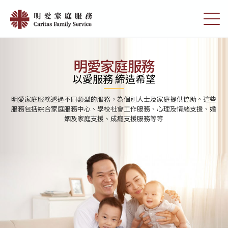
Skip
首
to
切
頁
main
換
content
選
|
單
明
明愛家庭服務
愛
以愛服務 締造希望
家
明愛家庭服務透過不同類型的服務，為個別人士及家庭提供協助。這些
庭
服務包括綜合家庭服務中心、學校社會工作服務、心理及情緒支援、婚
姻及家庭支援、成癮支援服務等等
服
務