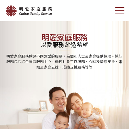
Skip
首
to
切
頁
main
換
content
選
|
單
明
明愛家庭服務
愛
以愛服務 締造希望
家
明愛家庭服務透過不同類型的服務，為個別人士及家庭提供協助。這些
庭
服務包括綜合家庭服務中心、學校社會工作服務、心理及情緒支援、婚
姻及家庭支援、成癮支援服務等等
服
務