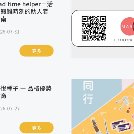
ad time helper－活
在艱難時刻的助人者
指南
26-07-31
更多
悅種子 — 品格優勢
教育
26-07-27
更多