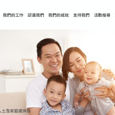
我們的工作
認識我們
我們的成就
支持我們
活動搜尋
項目
資訊
刊物及研究
服務概覽
傳媒報導
文章分享
短片分享
I-FAST模式
服務里程碑
服務宗旨
服務策略
組織架構
組織年報
婚姻及家庭支援服務
愛與性健康支援服務
心理及情緒支援服務
學校社會工作服務
成癮問題支援服務
身心靈培育服務
綜合家庭服務
危機支援服務
創傷支援服務
專業培訓服務
特別服務計劃
男士服務
贊助及合作伙伴
服務數字及成就
專業認證
獎項
香港仔(田灣/薄扶林)
學前單位社會工作服務
中學學校社會工作服務
債務及理財輔導服務
自然家庭計劃 - 比林斯排
「Team 乘夢」– 可
明愛「愛與誠」綜合性教
明愛全人發展培訓中心－
明愛心營站── 關係傷
明愛賽馬會思達計劃 – 
明愛全人發展培訓中心－
明愛賽馬會心泉發展中心
「優悅種子」品格優勢教
明愛朗天 - 共同對抗性侵
商界展關懷
《我願意+》婚姻自學電
恩遇 – 明愛失胎支援服
明愛婚姻體檢手機應用
東頭(黃大仙西南)
捐款支持
企業參與
成為義工
小學學生輔導服務
皇后山下 齊建新區
鳴謝
明愛向晴軒
賽馬會智家樂計劃
個人及家庭輔導服務
婚外情問題支援服務
教友婚前培育活動
飛越愛情輔導服務
天水圍
東荃灣
筲箕灣
屯門
沙田
粉嶺
教友婚姻補禮
婚前培育服務
家事調解服務
家務指導服務
兒童為本遊戲治
情感大學
性治療服務
小耳朵兒童輔
婚姻輔導
親密頻道
臨床心理服
中心活動
專業培訓
特別活動
明愛
明
明
服務
造希望
單位、小學及中學提供學校社會工作服