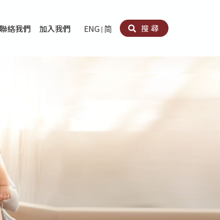
搜尋
聯絡我們
加入我們
ENG
简
卵法®
卡因濫用者或可卡因戒毒康復者及其家人支援計劃
育計劃
心理治療及評估
痛支援計劃
男士社交及情緒支援服務
專業培訓
育
犯服務
子書
務
程式
療服務
導服務
務
黃耀南中心－戒毒支援
愛展晴中心－戒賭支援
愛樂協會－戒毒支援
Search