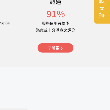
捐款支持
超過
名
91
%
4小時
服務使用者給予
滿意或十分滿意之評分
了解更多