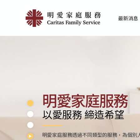
Skip
首
to
最新消息
main
頁
家庭服務近期
香港明愛最新
content
|
明
愛
家
庭
明愛家庭
服
以愛服務 締
務
明愛家庭服務分別為學前