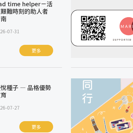
ad time helper－活
在艱難時刻的助人者
指南
26-07-31
更多
悅種子 — 品格優勢
教育
26-07-27
更多