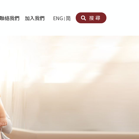
搜尋
聯絡我們
加入我們
ENG
简
卵法®
卡因濫用者或可卡因戒毒康復者及其家人支援計劃
育計劃
心理治療及評估
痛支援計劃
男士社交及情緒支援服務
專業培訓
育
犯服務
子書
務
程式
療服務
導服務
務
黃耀南中心－戒毒支援
愛展晴中心－戒賭支援
愛樂協會－戒毒支援
Search