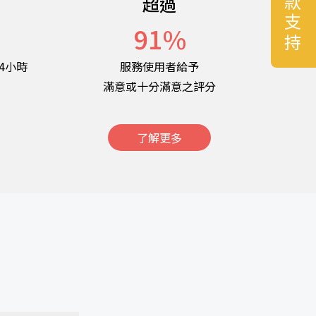
捐款支持
超過
名
91
%
4小時
服務使用者給予
滿意或十分滿意之評分
了解更多