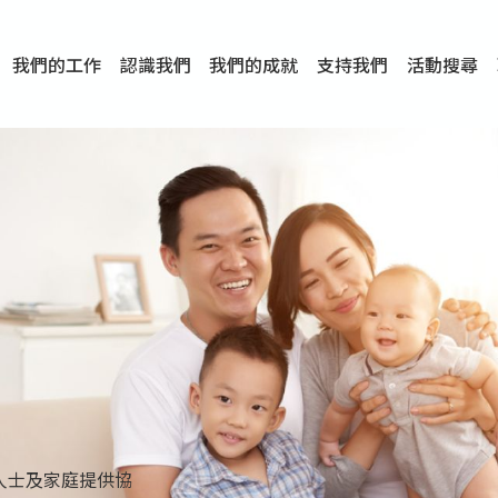
我們的工作
認識我們
我們的成就
支持我們
活動搜尋
項目
資訊
刊物及研究
服務概覽
傳媒報導
文章分享
短片分享
I-FAST模式
服務里程碑
服務宗旨
服務策略
組織架構
組織年報
婚姻及家庭支援服務
愛與性健康支援服務
心理及情緒支援服務
學校社會工作服務
成癮問題支援服務
身心靈培育服務
綜合家庭服務
危機支援服務
創傷支援服務
專業培訓服務
特別服務計劃
男士服務
贊助及合作伙伴
服務數字及成就
專業認證
獎項
香港仔(田灣/薄扶林)
學前單位社會工作服務
中學學校社會工作服務
債務及理財輔導服務
自然家庭計劃 - 比林斯排
「Team 乘夢」– 可
明愛「愛與誠」綜合性教
明愛全人發展培訓中心－
明愛心營站── 關係傷
明愛賽馬會思達計劃 – 
明愛全人發展培訓中心－
明愛賽馬會心泉發展中心
「優悅種子」品格優勢教
明愛朗天 - 共同對抗性侵
商界展關懷
《我願意+》婚姻自學電
恩遇 – 明愛失胎支援服
明愛婚姻體檢手機應用
東頭(黃大仙西南)
捐款支持
企業參與
成為義工
小學學生輔導服務
皇后山下 齊建新區
鳴謝
明愛向晴軒
賽馬會智家樂計劃
個人及家庭輔導服務
婚外情問題支援服務
教友婚前培育活動
飛越愛情輔導服務
天水圍
東荃灣
筲箕灣
屯門
沙田
粉嶺
教友婚姻補禮
婚前培育服務
家事調解服務
家務指導服務
兒童為本遊戲治
情感大學
性治療服務
小耳朵兒童輔
婚姻輔導
親密頻道
臨床心理服
中心活動
專業培訓
特別活動
明愛
明
明
提供學校社會工作服