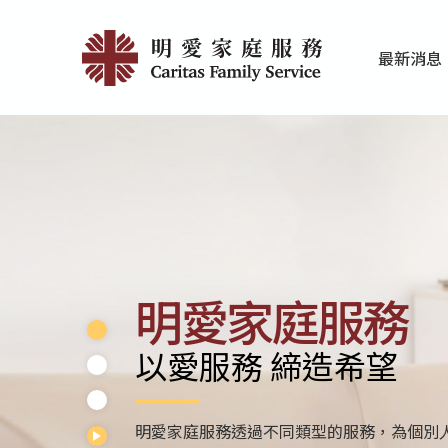
Skip
首
to
最新消息
main
頁
家庭服務近期
香港明愛最新
content
|
明
愛
家
庭
明愛家庭服務
服
以愛服務 締造希望
務
明愛家庭服務分別為學前單位、小學及中學