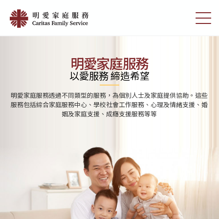
Skip
首
to
切
頁
main
換
content
選
|
單
明
明愛家庭服務
愛
以愛服務 締造希望
家
明愛家庭服務透過不同類型的服務，為個別人士及家庭提供協助。這些
庭
服務包括綜合家庭服務中心、學校社會工作服務、心理及情緒支援、婚
姻及家庭支援、成癮支援服務等等
服
務