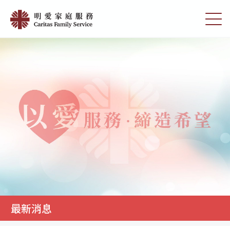
Skip
最
to
切
新
main
換
content
選
消
單
息
|
明
愛
家
庭
服
務
最新消息