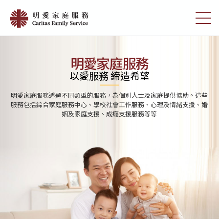
Skip
首
to
切
頁
main
換
content
選
|
單
明
明愛家庭服務
愛
以愛服務 締造希望
家
明愛家庭服務透過不同類型的服務，為個別人士及家庭提供協助。這些
庭
服務包括綜合家庭服務中心、學校社會工作服務、心理及情緒支援、婚
姻及家庭支援、成癮支援服務等等
服
務