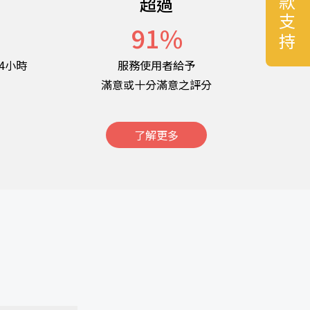
捐款支持
超過
名
91
%
4小時
服務使用者給予
滿意或十分滿意之評分
了解更多