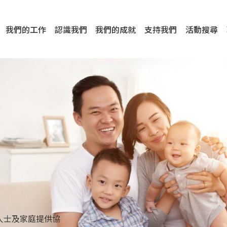
我們的工作
認識我們
我們的成就
支持我們
活動搜尋
項目
資訊
刊物及研究
服務概覽
傳媒報導
文章分享
短片分享
I-FAST模式
服務里程碑
服務宗旨
服務策略
組織架構
組織年報
婚姻及家庭支援服務
愛與性健康支援服務
心理及情緒支援服務
學校社會工作服務
成癮問題支援服務
身心靈培育服務
綜合家庭服務
危機支援服務
創傷支援服務
專業培訓服務
特別服務計劃
男士服務
贊助及合作伙伴
服務數字及成就
專業認證
獎項
香港仔(田灣/薄扶林)
學前單位社會工作服務
中學學校社會工作服務
債務及理財輔導服務
自然家庭計劃 - 比林斯排
「Team 乘夢」– 可
明愛「愛與誠」綜合性教
明愛全人發展培訓中心－
明愛心營站── 關係傷
明愛賽馬會思達計劃 – 
明愛全人發展培訓中心－
明愛賽馬會心泉發展中心
「優悅種子」品格優勢教
明愛朗天 - 共同對抗性侵
商界展關懷
《我願意+》婚姻自學電
恩遇 – 明愛失胎支援服
明愛婚姻體檢手機應用
東頭(黃大仙西南)
捐款支持
企業參與
成為義工
小學學生輔導服務
皇后山下 齊建新區
鳴謝
明愛向晴軒
賽馬會智家樂計劃
個人及家庭輔導服務
婚外情問題支援服務
教友婚前培育活動
飛越愛情輔導服務
天水圍
東荃灣
筲箕灣
屯門
沙田
粉嶺
教友婚姻補禮
婚前培育服務
家事調解服務
家務指導服務
兒童為本遊戲治
情感大學
性治療服務
小耳朵兒童輔
婚姻輔導
親密頻道
臨床心理服
中心活動
專業培訓
特別活動
明愛
明
明
提供學校社會工作服