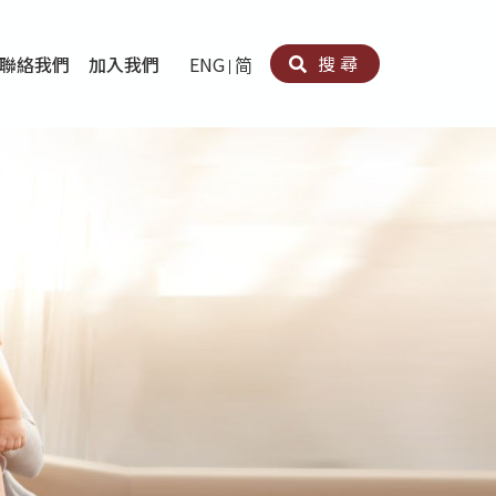
搜尋
聯絡我們
加入我們
ENG
简
卵法®
卡因濫用者或可卡因戒毒康復者及其家人支援計劃
育計劃
心理治療及評估
痛支援計劃
男士社交及情緒支援服務
專業培訓
育
犯服務
子書
務
程式
療服務
導服務
務
黃耀南中心－戒毒支援
愛展晴中心－戒賭支援
愛樂協會－戒毒支援
Search