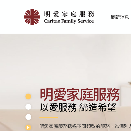
Skip
首
to
最新消息
main
頁
家庭服務近期
香港明愛最新
content
|
明
愛
家
庭
明愛家庭服務
服
以愛服務 締造希望
務
明愛家庭服務分別為學前單位、小學及中學