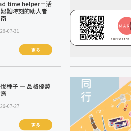
ad time helper－活
在艱難時刻的助人者
指南
26-07-31
更多
悅種子 — 品格優勢
教育
26-07-27
更多