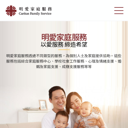
Skip
首
to
切
頁
main
換
content
選
|
單
明
明愛家庭服務
愛
以愛服務 締造希望
家
明愛家庭服務透過不同類型的服務，為個別人士及家庭提供協助。這些
庭
服務包括綜合家庭服務中心、學校社會工作服務、心理及情緒支援、婚
姻及家庭支援、成癮支援服務等等
服
務