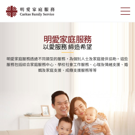
Skip
首
to
切
頁
main
換
content
選
|
單
明
明愛家庭服務
愛
以愛服務 締造希望
家
明愛家庭服務透過不同類型的服務，為個別人士及家庭提供協助。這些
庭
服務包括綜合家庭服務中心、學校社會工作服務、心理及情緒支援、婚
姻及家庭支援、成癮支援服務等等
服
務