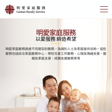
Skip
首
to
切
頁
main
換
content
選
|
單
明
明愛家庭服務
愛
以愛服務 締造希望
家
明愛家庭服務透過不同類型的服務，為個別人士及家庭提供協助。這些
庭
服務包括綜合家庭服務中心、學校社會工作服務、心理及情緒支援、婚
姻及家庭支援、成癮支援服務等等
服
務