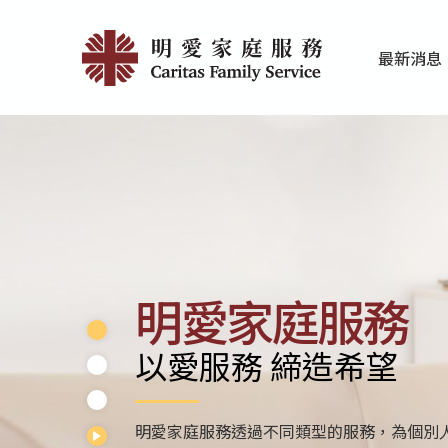
Skip
首
to
最新消息
main
頁
家庭服務近期
香港明愛最新
content
|
明
愛
家
庭
明愛家庭服務
服
以愛服務 締造希望
務
明愛家庭服務透過不同類型的服務，為個別