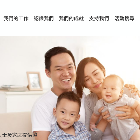
我們的工作
認識我們
我們的成就
支持我們
活動搜尋
項目
資訊
刊物及研究
服務概覽
傳媒報導
文章分享
短片分享
I-FAST模式
服務里程碑
服務宗旨
服務策略
組織架構
組織年報
婚姻及家庭支援服務
愛與性健康支援服務
心理及情緒支援服務
學校社會工作服務
成癮問題支援服務
身心靈培育服務
綜合家庭服務
危機支援服務
創傷支援服務
專業培訓服務
特別服務計劃
男士服務
贊助及合作伙伴
服務數字及成就
專業認證
獎項
香港仔(田灣/薄扶林)
學前單位社會工作服務
中學學校社會工作服務
債務及理財輔導服務
自然家庭計劃 - 比林斯排
「Team 乘夢」– 可
明愛「愛與誠」綜合性教
明愛全人發展培訓中心－
明愛心營站── 關係傷
明愛賽馬會思達計劃 – 
明愛全人發展培訓中心－
明愛賽馬會心泉發展中心
「優悅種子」品格優勢教
明愛朗天 - 共同對抗性侵
商界展關懷
《我願意+》婚姻自學電
恩遇 – 明愛失胎支援服
明愛婚姻體檢手機應用
東頭(黃大仙西南)
捐款支持
企業參與
成為義工
小學學生輔導服務
皇后山下 齊建新區
鳴謝
明愛向晴軒
賽馬會智家樂計劃
個人及家庭輔導服務
婚外情問題支援服務
教友婚前培育活動
飛越愛情輔導服務
天水圍
東荃灣
筲箕灣
屯門
沙田
粉嶺
教友婚姻補禮
婚前培育服務
家事調解服務
家務指導服務
兒童為本遊戲治
情感大學
性治療服務
小耳朵兒童輔
婚姻輔導
親密頻道
臨床心理服
中心活動
專業培訓
特別活動
明愛
明
明
人士及家庭提供協