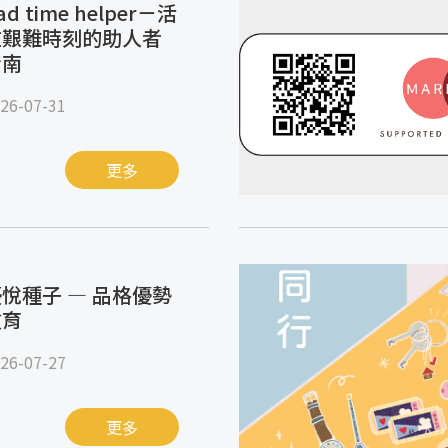
ad time helper－活
在艱難時刻的助人者
指南
26-07-31
更多
悅種子 — 品格優勢
教育
26-07-27
更多