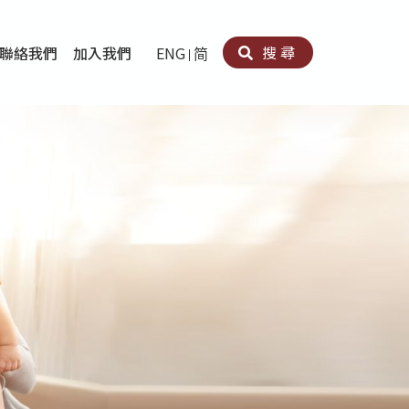
搜尋
聯絡我們
加入我們
ENG
简
卵法®
卡因濫用者或可卡因戒毒康復者及其家人支援計劃
育計劃
心理治療及評估
痛支援計劃
男士社交及情緒支援服務
專業培訓
育
犯服務
子書
務
程式
療服務
導服務
務
黃耀南中心－戒毒支援
愛展晴中心－戒賭支援
愛樂協會－戒毒支援
Search