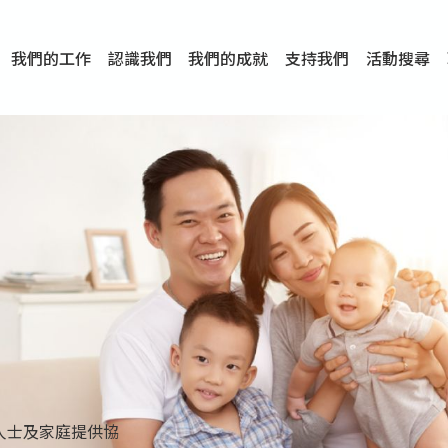
我們的工作
認識我們
我們的成就
支持我們
活動搜尋
項目
資訊
刊物及研究
服務概覽
傳媒報導
文章分享
短片分享
I-FAST模式
服務里程碑
服務宗旨
服務策略
組織架構
組織年報
婚姻及家庭支援服務
愛與性健康支援服務
心理及情緒支援服務
學校社會工作服務
成癮問題支援服務
身心靈培育服務
綜合家庭服務
危機支援服務
創傷支援服務
專業培訓服務
特別服務計劃
男士服務
贊助及合作伙伴
服務數字及成就
專業認證
獎項
香港仔(田灣/薄扶林)
學前單位社會工作服務
中學學校社會工作服務
債務及理財輔導服務
自然家庭計劃 - 比林斯排
「Team 乘夢」– 可
明愛「愛與誠」綜合性教
明愛全人發展培訓中心－
明愛心營站── 關係傷
明愛賽馬會思達計劃 – 
明愛全人發展培訓中心－
明愛賽馬會心泉發展中心
「優悅種子」品格優勢教
明愛朗天 - 共同對抗性侵
商界展關懷
《我願意+》婚姻自學電
恩遇 – 明愛失胎支援服
明愛婚姻體檢手機應用
東頭(黃大仙西南)
捐款支持
企業參與
成為義工
小學學生輔導服務
皇后山下 齊建新區
鳴謝
明愛向晴軒
賽馬會智家樂計劃
個人及家庭輔導服務
婚外情問題支援服務
教友婚前培育活動
飛越愛情輔導服務
天水圍
東荃灣
筲箕灣
屯門
沙田
粉嶺
教友婚姻補禮
婚前培育服務
家事調解服務
家務指導服務
兒童為本遊戲治
情感大學
性治療服務
小耳朵兒童輔
婚姻輔導
親密頻道
臨床心理服
中心活動
專業培訓
特別活動
明愛
明
明
人士及家庭提供協