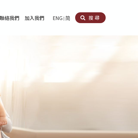
搜尋
聯絡我們
加入我們
ENG
简
卵法®
卡因濫用者或可卡因戒毒康復者及其家人支援計劃
育計劃
心理治療及評估
痛支援計劃
男士社交及情緒支援服務
專業培訓
育
犯服務
子書
務
程式
療服務
導服務
務
黃耀南中心－戒毒支援
愛展晴中心－戒賭支援
愛樂協會－戒毒支援
Search