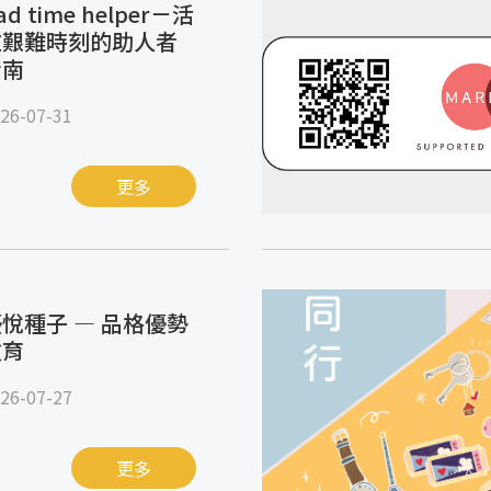
ad time helper－活
在艱難時刻的助人者
指南
26-07-31
更多
悅種子 — 品格優勢
教育
26-07-27
更多