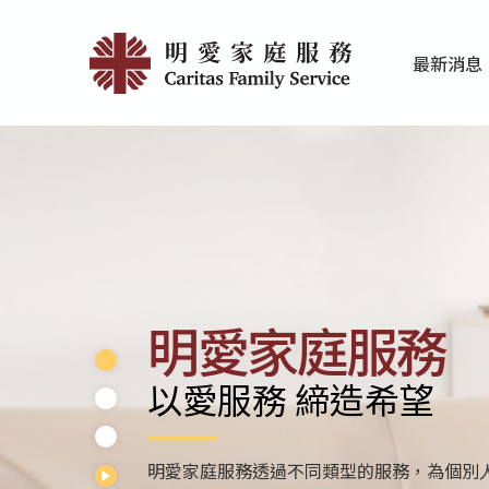
Skip
首
to
最新消息
main
頁
家庭服務近期
香港明愛最新
content
|
明
愛
家
庭
明愛家庭服務
服
以愛服務 締造希望
務
明愛家庭服務透過不同類型的服務，為個別