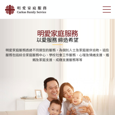
Skip
首
to
切
頁
main
換
content
選
|
單
明
明愛家庭服務
愛
以愛服務 締造希望
家
明愛家庭服務透過不同類型的服務，為個別人士及家庭提供協助。這些
庭
服務包括綜合家庭服務中心、學校社會工作服務、心理及情緒支援、婚
姻及家庭支援、成癮支援服務等等
服
務