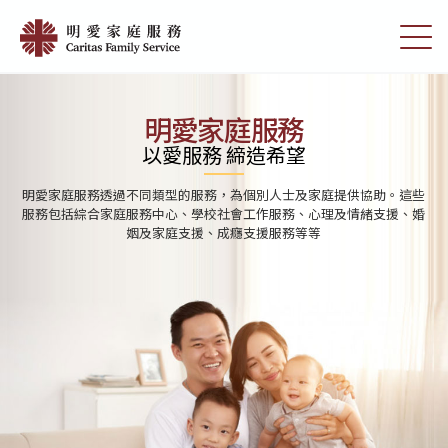
Skip
首
to
切
頁
main
換
content
選
|
單
明
明愛家庭服務
愛
以愛服務 締造希望
家
明愛家庭服務透過不同類型的服務，為個別人士及家庭提供協助。這些
庭
服務包括綜合家庭服務中心、學校社會工作服務、心理及情緒支援、婚
姻及家庭支援、成癮支援服務等等
服
務