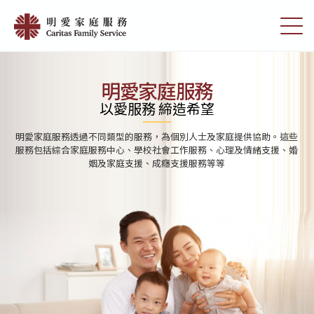
Skip
首
to
切
頁
main
換
content
選
|
單
明
明愛家庭服務
愛
以愛服務 締造希望
家
明愛家庭服務透過不同類型的服務，為個別人士及家庭提供協助。這些
庭
服務包括綜合家庭服務中心、學校社會工作服務、心理及情緒支援、婚
姻及家庭支援、成癮支援服務等等
服
務