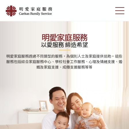
Skip
首
to
切
頁
main
換
content
選
|
單
明
明愛家庭服務
愛
以愛服務 締造希望
家
明愛家庭服務透過不同類型的服務，為個別人士及家庭提供協助。這些
庭
服務包括綜合家庭服務中心、學校社會工作服務、心理及情緒支援、婚
姻及家庭支援、成癮支援服務等等
服
務