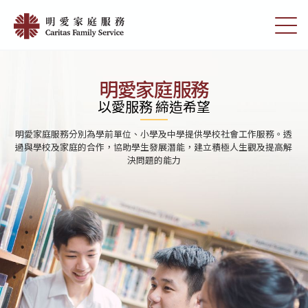
Skip
首
to
切
頁
main
換
content
選
|
單
明
明愛家庭服務
愛
以愛服務 締造希望
家
明愛家庭服務分別為學前單位、小學及中學提供學校社會工作服務。透
庭
過與學校及家庭的合作，協助學生發展潛能，建立積極人生觀及提高解
決問題的能力
服
務